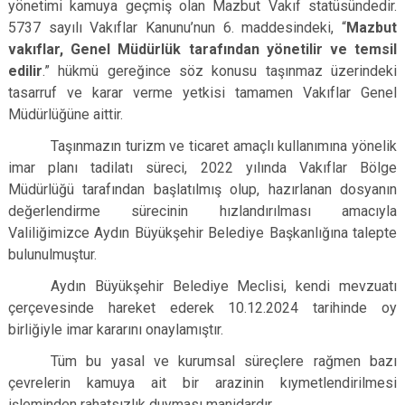
yönetimi kamuya geçmiş olan Mazbut Vakıf statüsündedir.
5737 sayılı Vakıflar Kanunu’nun 6. maddesindeki, “
Mazbut
vakıflar, Genel Müdürlük tarafından yönetilir ve temsil
edilir
.” hükmü gereğince söz konusu taşınmaz üzerindeki
tasarruf ve karar verme yetkisi tamamen Vakıflar Genel
Müdürlüğüne aittir.
Taşınmazın turizm ve ticaret amaçlı kullanımına yönelik
imar planı tadilatı süreci, 2022 yılında Vakıflar Bölge
Müdürlüğü tarafından başlatılmış olup, hazırlanan dosyanın
değerlendirme sürecinin hızlandırılması amacıyla
Valiliğimizce Aydın Büyükşehir Belediye Başkanlığına talepte
bulunulmuştur.
Aydın Büyükşehir Belediye Meclisi, kendi mevzuatı
çerçevesinde hareket ederek 10.12.2024 tarihinde oy
birliğiyle imar kararını onaylamıştır.
Tüm bu yasal ve kurumsal süreçlere rağmen bazı
çevrelerin kamuya ait bir arazinin kıymetlendirilmesi
işleminden rahatsızlık duyması manidardır.