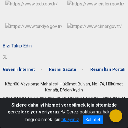
Bizi Takip Edin
Güvenli İnternet
Resmi Gazate
Resmi İlan Portalı
Köprülü-Veysipaşa Mahallesi, Hükümet Bulvarı, No: 74, Hükümet
Konağı, Efeler/Aydın
0 256 212 24 16 / 0 256 212 42 59 / 0256 214 55 88 / 0256 213 44
Sizlere daha iyi hizmet verebilmek için sitemizde
11
çerezlere yer veriyoruz
🍪 Çerez politikamız hakkında
bilgi edinmek için
tıklayınız
Kabul et