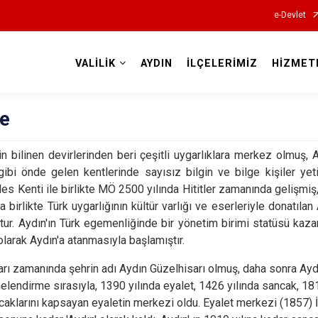
e-Devlet
VALİLİK
AYDIN
İLÇELERİMİZ
HİZMET
Valilikler
çe
hin bilinen devirlerinden beri çeşitli uygarlıklara merkez olmuş, 
bi önde gelen kentlerinde sayısız bilgin ve bilge kişiler yet
lles Kenti ile birlikte MÖ 2500 yılında Hititler zamanında gelişmiş
la birlikte Türk uygarlığının kültür varlığı ve eserleriyle donatıl
tur. Aydın'ın Türk egemenliğinde bir yönetim birimi statüsü kaza
 olarak Aydın'a atanmasıyla başlamıştır.
rı zamanında şehrin adı Aydın Güzelhisarı olmuş, daha sonra Aydın
elendirme sırasıyla, 1390 yılında eyalet, 1426 yılında sancak, 18
caklarını kapsayan eyaletin merkezi oldu. Eyalet merkezi (1857) 