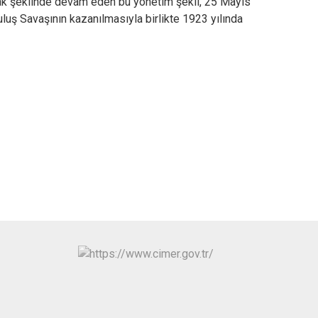
ancak şeklinde devam eden bu yönetim şekli, 25 Mayıs
luş Savaşının kazanılmasıyla birlikte 1923 yılında