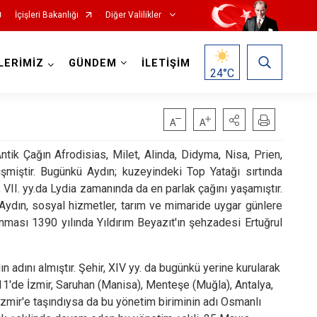
İçişleri Bakanlığı
Diğer Valilikler
LERİMİZ
GÜNDEM
İLETİŞİM
24
°C
Antik Çağın Afrodisias, Milet, Alinda, Didyma, Nisa, Prien,
işmiştir. Bugünkü Aydın; kuzeyindeki Top Yatağı sırtında
, VII. yy.da Lydia zamanında da en parlak çağını yaşamıştır.
an Aydın, sosyal hizmetler, tarım ve mimaride uygar günlere
nması 1390 yılında Yıldırım Beyazıt'ın şehzadesi Ertuğrul
 adını almıştır. Şehir, XIV yy. da bugünkü yerine kurularak
11'de İzmir, Saruhan (Manisa), Menteşe (Muğla), Antalya,
İzmir'e taşındıysa da bu yönetim biriminin adı Osmanlı