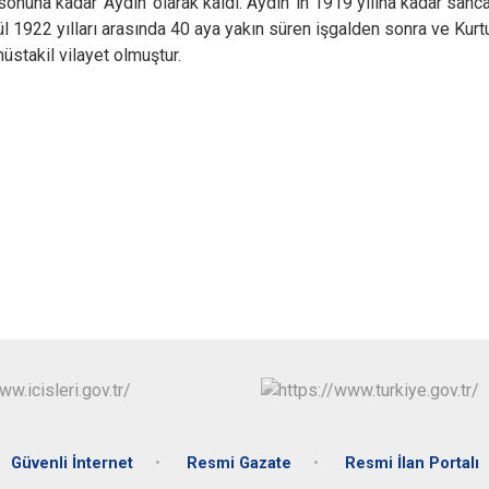
 sonuna kadar 'Aydın' olarak kaldı. Aydın' ın 1919 yılına kadar s
l 1922 yılları arasında 40 aya yakın süren işgalden sonra ve Kurtu
üstakil vilayet olmuştur.
Güvenli İnternet
Resmi Gazate
Resmi İlan Portalı