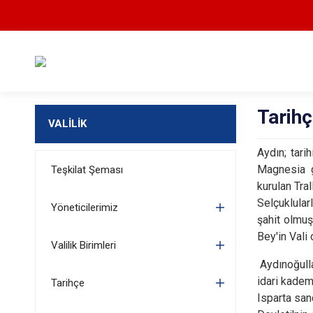
Tarih
VALİLİK
Aydın; tari
Magnesia gi
Teşkilat Şeması
kurulan Tra
Selçuklular
Yöneticilerimiz
şahit olmuş
Bey'in Vali
Valilik Birimleri
Aydınoğulla
idari kadem
Tarihçe
Isparta san