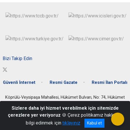
Bizi Takip Edin
Güvenli İnternet
Resmi Gazate
Resmi İlan Portalı
Köprülü-Veysipaşa Mahallesi, Hükümet Bulvarı, No: 74, Hükümet
Konağı, Efeler/Aydın
Sizlere daha iyi hizmet verebilmek için sitemizde
0 256 212 24 16 / 0 256 212 42 59 / 0256 214 55 88 / 0256 213 44
çerezlere yer veriyoruz
🍪 Çerez politikamız hakkında
11
bilgi edinmek için
tıklayınız
Kabul et