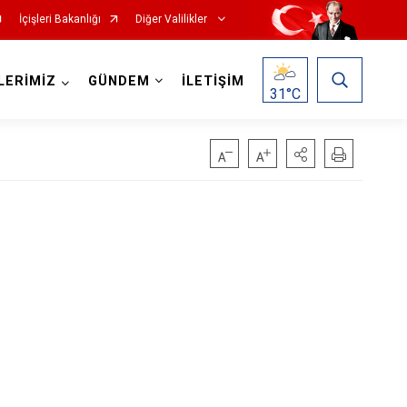
İçişleri Bakanlığı
Diğer Valilikler
LERİMİZ
GÜNDEM
İLETİŞİM
31
°C