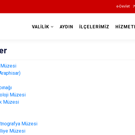
e-Devlet
VALİLİK
AYDIN
İLÇELERİMİZ
HİZMET
Valilikler
er
 Müzesi
Araphisar)
pınağı
oloji Müzesi
lık Müzesi
Etnografya Müzesi
lliye Müzesi