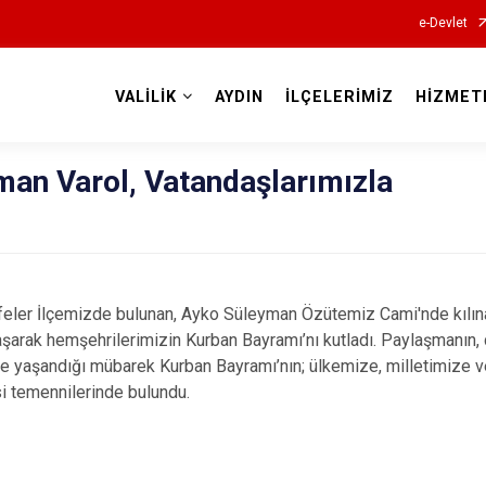
e-Devlet
VALİLİK
AYDIN
İLÇELERİMİZ
HİZMET
Valilikler
man Varol, Vatandaşlarımızla
Efeler İlçemizde bulunan, Ayko Süleyman Özütemiz Cami'nde kılı
şarak hemşehrilerimizin Kurban Bayramı’nı kutladı. Paylaşmanın,
de yaşandığı mübarek Kurban Bayramı’nın; ülkemize, milletimize v
i temennilerinde bulundu.