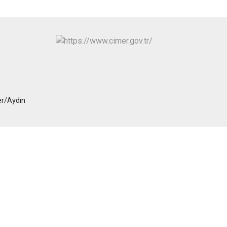
er/Aydın
1