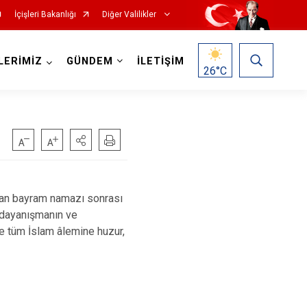
İçişleri Bakanlığı
Diğer Valilikler
LERİMİZ
GÜNDEM
İLETİŞİM
26
°C
nan bayram namazı sonrası
 dayanışmanın ve
e tüm İslam âlemine huzur,