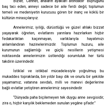
Bizler, “Cennet, anaların ayakları altındadır” buyruğunu
baş tacı eden, anneyi sadece bir aile ferdi değil, toplumun
temeli ve medeniyetin kurucusu gören bir inanç ve köklü bir
kültürün mirasçılarıyız.
Annelerimiz; iyiliği, dürüstlüğü ve güzel ahlakı bizzat
yaşayarak öğreten, evlatlarını yarınlara hazırlarken hiçbir
fedakarlıktan kaçınmayan, varlıklarıyla hayatımızı
anlamlandıran hazinelerimizdir. Toplumun huzuru, aile
kurumunun sağlamlığı ve güçlü nesillerin yetişmesi
noktasında annelerimizin üstlendiği sorumluluk her türlü
takdirin üzerindedir.
İstiklal ve istikbal mücadelesiyle yoğrulmuş bu
mukaddes topraklarda, bin yıldır başı dik ve onurlu bir şekilde
yaşamamız; vatanına sevdalı, milli ve manevi değerlerine
bağlı evlatlar yetiştiren annelerimiz sayesindedir.
“Dünyada paha biçilemeyen tek duygu anne sevgisidir;
zira o, hiçbir karşılık beklemeden sunulan yegâne şifadır.”